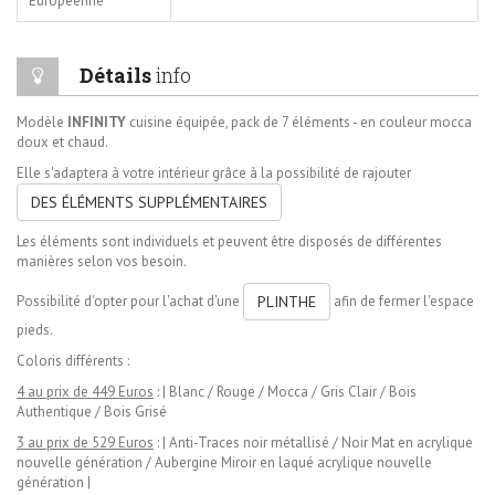
Européenne
Détails
info
Modèle
INFINITY
cuisine équipée, pack de 7 éléments
- en couleur mocca
doux et chaud.
Elle s'adaptera à votre intérieur grâce à la possibilité de rajouter
DES ÉLÉMENTS SUPPLÉMENTAIRES
Les éléments sont individuels et peuvent être disposés de différentes
manières selon vos besoin.
Possibilité d'opter pour l'achat d'une
afin de fermer l'espace
PLINTHE
pieds.
Coloris différents
:
4 au prix de 449 Euros
:
| Blanc / Rouge / Mocca / Gris Clair / Bois
Authentique / Bois Grisé
3 au prix de 529 Euros
:
| Anti-Traces noir métallisé / Noir Mat en acrylique
nouvelle génération / Aubergine Miroir en laqué acrylique nouvelle
génération |