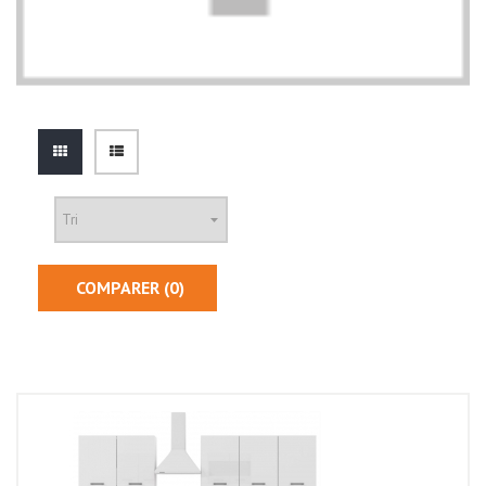
COMPARER (
0
)