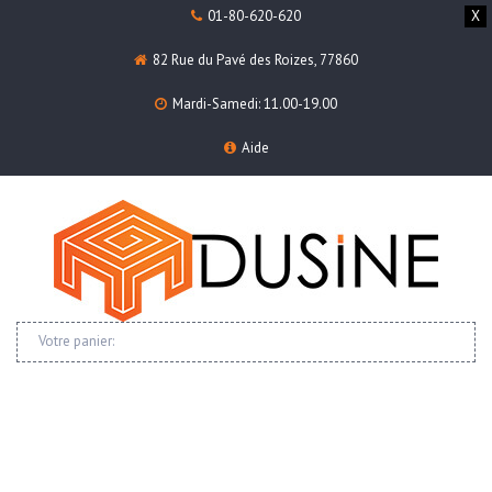
01-80-620-620
X
82 Rue du Pavé des Roizes, 77860
Mardi-Samedi: 11.00-19.00
Aide
Votre panier: