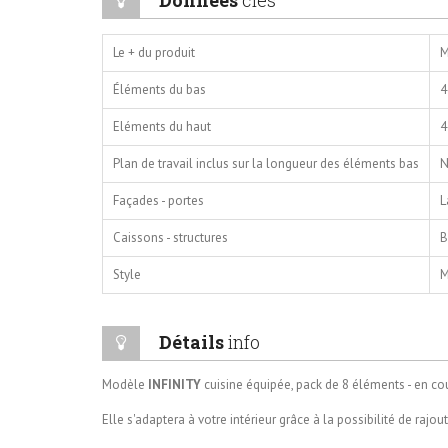
Données
clés
Le + du produit
M
Éléments du bas
4
Eléments du haut
4
Plan de travail inclus sur la longueur des éléments bas
N
Façades - portes
L
Caissons - structures
B
Style
M
Détails
info
Modèle
INFINITY
cuisine équipée, pack de 8 éléments
- en co
Elle s'adaptera à votre intérieur grâce à la possibilité de rajou