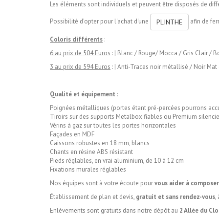
Les éléments sont individuels et peuvent être disposés de dif
Possibilité d'opter pour l'achat d'une
afin de fe
PLINTHE
Coloris différents
:
6 au prix de 504 Euros
:
| Blanc / Rouge/ Mocca / Gris Clair / B
3 au prix de 594 Euros
:
| Anti-Traces noir métallisé / Noir Mat
Qualité et équipement
:
Poignées métalliques (portes étant pré-percées pourrons accue
Tiroirs sur des supports Metalbox fiables ou Premium silencie
Vérins à gaz sur toutes les portes horizontales
Façades en MDF
Caissons robustes en 18 mm, blancs
Chants en résine ABS résistant
Pieds réglables, en vrai aluminium, de 10 à 12 cm
Fixations murales réglables
Nos équipes sont à votre écoute pour
vous aider à composer
Établissement de plan et devis,
gratuit et sans rendez-vous
,
Enlèvements sont gratuits dans notre dépôt au
2 Allée du Cl