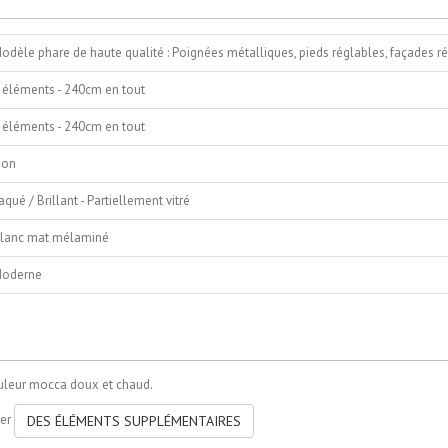
odèle phare de haute qualité : Poignées métalliques, pieds réglables, façades r
 éléments - 240cm en tout
 éléments - 240cm en tout
on
aqué / Brillant - Partiellement vitré
lanc mat mélaminé
oderne
uleur mocca doux et chaud.
ter
DES ÉLÉMENTS SUPPLÉMENTAIRES