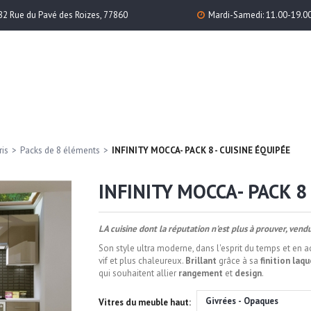
82 Rue du Pavé des Roizes, 77860
Mardi-Samedi: 11.00-19.0
ris
>
Packs de 8 éléments
>
INFINITY MOCCA- PACK 8 - CUISINE ÉQUIPÉE
INFINITY MOCCA- PACK 8 
LA cuisine dont la réputation n'est plus à prouver, vend
Son style ultra moderne, dans l'esprit du temps et en a
vif et plus chaleureux.
Brillant
grâce à sa
finition laq
qui souhaitent allier
rangement
et
design
.
Givrées - Opaques
Vitres du meuble haut: