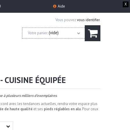
X
0
Aide
Vous pouvez
vous identifier
.
(vide)
Votre panier:
- CUISINE ÉQUIPÉE
ue à plusieurs milliers d'exemplaires
.
ccord avec les tendances actuelles,
rendra votre espace plus
uée de haute qualité
et ses
pieds réglables en alu
. Pour ceux