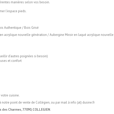
férentes manières selon vos besoin.
rmer l'espace pieds.
ois Authentique / Bois Grisé
 en acrylique nouvelle génération / Aubergine Miroir en laqué acrylique nouvelle
illir d'autres poignées si besoin)
uses et confort
votre cuisine.
 à notre point de vente de Collégien, ou par mail à info (at) dusine.fr
os des Charmes, 77090, COLLEGIEN
.