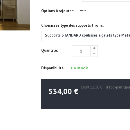
-----
Options à rajouter:
Choisissez type des supports tiroirs:
Supports STANDARD coulisses à galets type Met
Quantité:
En stock
Disponibilité :
Dont
11,50 €
d'éco-participa
534,00 €