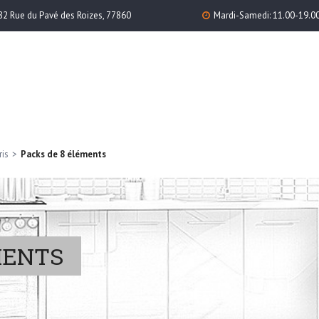
82 Rue du Pavé des Roizes, 77860
Mardi-Samedi: 11.00-19.0
ris
>
Packs de 8 éléments
MENTS