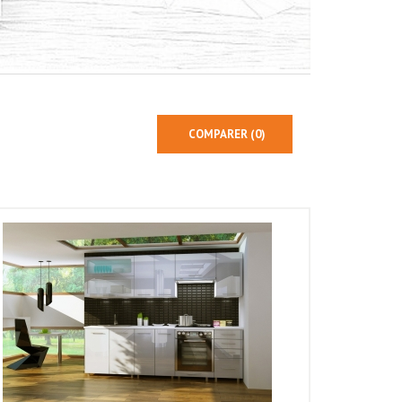
COMPARER (
0
)