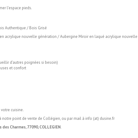
rmer l'espace pieds.
ois Authentique / Bois Grisé
 en acrylique nouvelle génération / Aubergine Miroir en laqué acrylique nouvelle
illir d'autres poignées si besoin)
uses et confort
votre cuisine.
 à notre point de vente de Collégien, ou par mail à info (at) dusine.fr
os des Charmes, 77090, COLLEGIEN
.