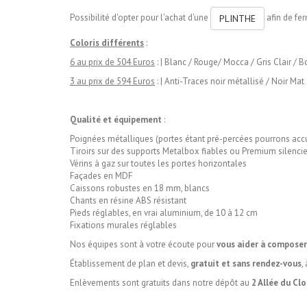
Possibilité d'opter pour l'achat d'une
afin de fe
PLINTHE
Coloris différents
:
6 au prix de 504 Euros
:
| Blanc / Rouge/ Mocca / Gris Clair / B
3 au prix de 594 Euros
:
| Anti-Traces noir métallisé / Noir Mat
Qualité et équipement
:
Poignées métalliques (portes étant pré-percées pourrons accue
Tiroirs sur des supports Metalbox fiables ou Premium silencie
Vérins à gaz sur toutes les portes horizontales
Façades en MDF
Caissons robustes en 18 mm, blancs
Chants en résine ABS résistant
Pieds réglables, en vrai aluminium, de 10 à 12 cm
Fixations murales réglables
Nos équipes sont à votre écoute pour
vous aider à composer
Établissement de plan et devis,
gratuit et sans rendez-vous
,
Enlèvements sont gratuits dans notre dépôt au
2 Allée du Cl