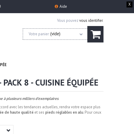
X
0
Aide
Vous pouvez
vous identifier
.
(vide)
Votre panier:
IPÉE
 PACK 8 - CUISINE ÉQUIPÉE
ue à plusieurs milliers d'exemplaires
.
ccord avec les tendances actuelles,
rendra votre espace plus
uée de haute qualité
et ses
pieds réglables en alu
. Pour ceux