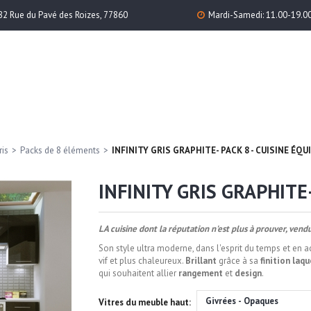
82 Rue du Pavé des Roizes, 77860
Mardi-Samedi: 11.00-19.0
ris
>
Packs de 8 éléments
>
INFINITY GRIS GRAPHITE- PACK 8 - CUISINE ÉQU
INFINITY GRIS GRAPHITE-
LA cuisine dont la réputation n'est plus à prouver, vend
Son style ultra moderne, dans l'esprit du temps et en a
vif et plus chaleureux.
Brillant
grâce à sa
finition laq
qui souhaitent allier
rangement
et
design
.
Givrées - Opaques
Vitres du meuble haut: