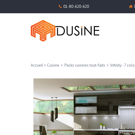
01-80-620-620
Accueil
>
Cuisine
>
Packs cuisines tout-faits
>
Infinity - 7 colo