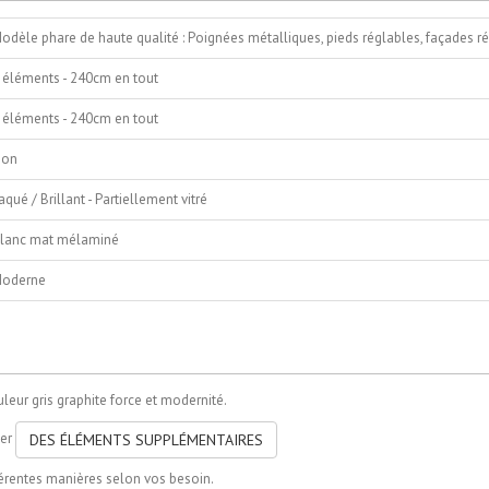
odèle phare de haute qualité : Poignées métalliques, pieds réglables, façades r
 éléments - 240cm en tout
 éléments - 240cm en tout
on
aqué / Brillant - Partiellement vitré
lanc mat mélaminé
oderne
uleur gris graphite force et modernité.
ter
DES ÉLÉMENTS SUPPLÉMENTAIRES
férentes manières selon vos besoin.