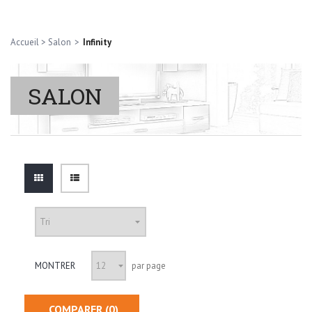
Accueil
>
Salon
>
Infinity
SALON
MONTRER
par page
COMPARER (
0
)