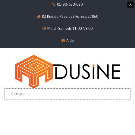
01-80-620-620
X
82 Rue du Pavé des Roizes, 77860
Mardi-Samedi: 11.00-19.00
Aide
Votre panier: