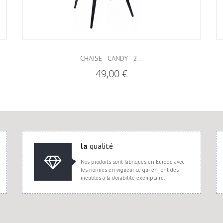
CHAISE - CANDY - 2...
49,00 €
la
qualité
Nos produits sont fabriqués en Europe avec
les normes en vigueur ce qui en font des
meubles à la durabilité exemplaire.