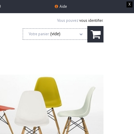
X
0
Aide
Vous pouvez
vous identifier
.
(vide)
Votre panier: