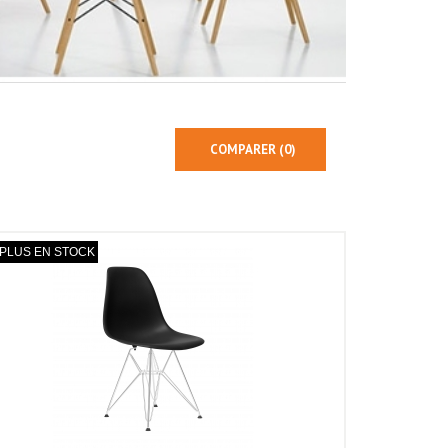
COMPARER (
0
)
PLUS EN STOCK