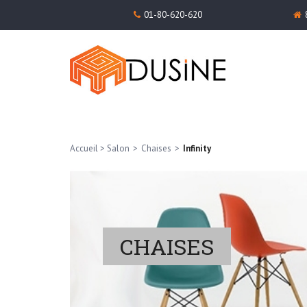
01-80-620-620
Accueil
>
Salon
>
Chaises
>
Infinity
CHAISES