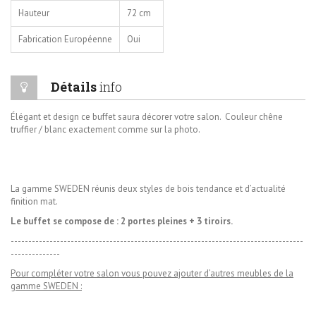
Hauteur
72 cm
Fabrication Européenne
Oui
Détails
info
Élégant et design ce buffet saura décorer votre salon. Couleur chêne
truffier / blanc exactement comme sur la photo.
La gamme SWEDEN réunis deux styles de bois tendance et d’actualité
finition mat.
Le buffet se compose de : 2 portes pleines + 3 tiroirs.
-----------------------------------------------------------------------------------
--------------
Pour compléter votre salon vous pouvez ajouter d’autres meubles de la
gamme SWEDEN :