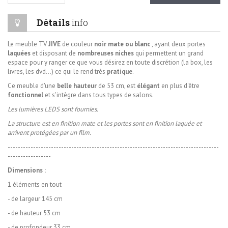
Détails
info
Le meuble TV
JIVE
de couleur
noir
mate ou blanc
, ayant deux portes
laquées
et disposant de
nombreuses niches
qui permettent un grand
espace pour y ranger ce que vous désirez en toute discrétion (la box, les
livres, les dvd...) ce qui le rend très
pratique
.
Ce meuble d'une
belle
hauteur
de 53 cm, est
élégant
en plus d'être
fonctionnel
et s'intègre dans tous types de salons.
Les lumières LEDS sont fournies.
La structure est en finition mate et les portes sont en finition laquée et
arrivent protégées par un film.
-----------------------------------------------------------------------------------
-----------------
Dimensions :
1 éléments en tout
- de largeur 145 cm
- de hauteur 53 cm
- de profondeur 33 cm