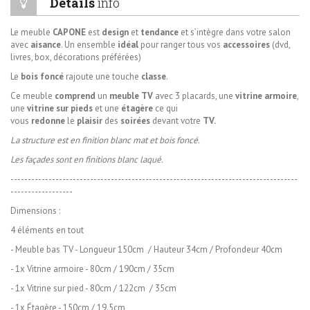
Détails
info
Le meuble
CAPONE
est
design
et
tendance
et s’intègre dans votre salon
avec
aisance
. Un ensemble
idéal
pour ranger tous vos
accessoires
(dvd,
livres, box, décorations préférées)
Le
bois foncé
rajoute une touche
classe
.
Ce meuble
comprend
un
meuble TV
avec 3 placards, une
vitrine armoire
,
une
vitrine sur pieds
et une
étagère
ce qui
vous
redonne
le
plaisir
des
soirées
devant votre
TV.
La structure est en finition blanc mat et bois foncé.
Les façades sont en finitions blanc laqué.
-----------------------------------------------------------------------------------
------------------
Dimensions
:
4 éléments en tout
- Meuble bas TV - Longueur 150cm / Hauteur 34cm / Profondeur 40cm
- 1x Vitrine armoire - 80cm / 190cm / 35cm
- 1x Vitrine sur pied - 80cm / 122cm
/ 35cm
- 1x
Étagère - 150cm / 19.5cm