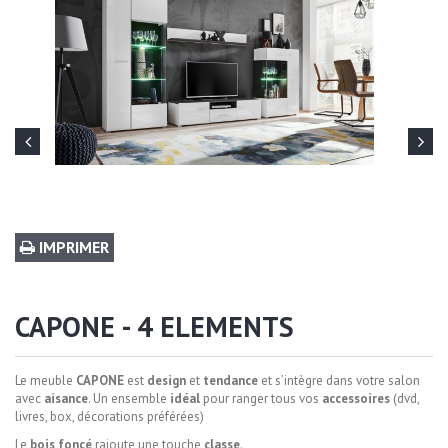
IMPRIMER
CAPONE - 4 ELEMENTS
Le meuble
CAPONE
est
design
et
tendance
et s’intègre dans votre salon
avec
aisance
. Un ensemble
idéal
pour ranger tous vos
accessoires
(dvd,
livres, box, décorations préférées)
Le
bois foncé
rajoute une touche
classe
.