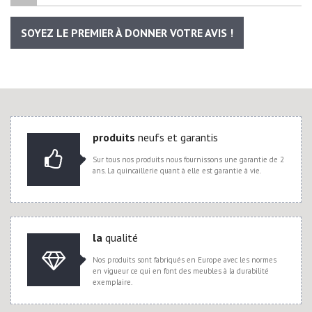
SOYEZ LE PREMIER À DONNER VOTRE AVIS !
produits
neufs et garantis
Sur tous nos produits nous fournissons une garantie de 2
ans. La quincaillerie quant à elle est garantie à vie.
la
qualité
Nos produits sont fabriqués en Europe avec les normes
en vigueur ce qui en font des meubles à la durabilité
exemplaire.