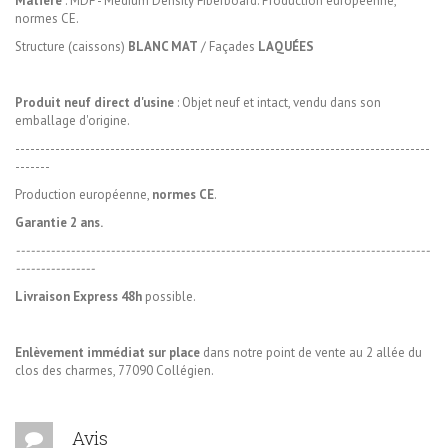
Matière
: MDF - Medium Density Fiberboard.
Production européenne,
normes CE.
Structure (caissons)
BLANC MAT
/ Façades
LAQUÉES
Produit neuf direct d'usine
: Objet neuf et intact, vendu dans son
emballage d'origine.
-----------------------------------------------------------------------------------
-------
Production européenne,
normes CE
.
Garantie 2 ans.
-----------------------------------------------------------------------------------
----------------
Livraison Express 48h
possible.
Enlèvement immédiat sur place
dans notre point de vente au 2 allée du
clos des charmes, 77090 Collégien.
Avis