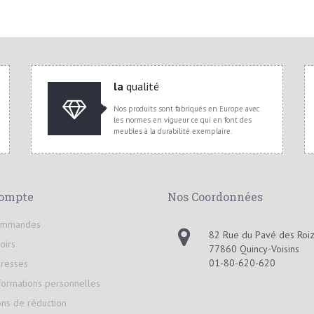
la
qualité
Nos produits sont fabriqués en Europe avec
les normes en vigueur ce qui en font des
meubles à la durabilité exemplaire.
ompte
Nos Coordonnées
ommandes
82 Rue du Pavé des Roiz
oirs
77860 Quincy-Voisins
01-80-620-620
resses
formations personnelles
ns de réduction