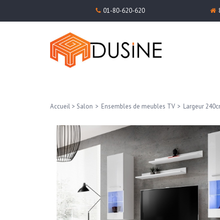
01-80-620-620
Accueil
>
Salon
>
Ensembles de meubles TV
>
Largeur 240