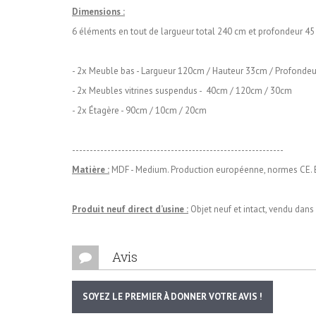
Dimensions :
6 éléments en tout de largueur total 240 cm et profondeur 45
- 2x Meuble bas - Largueur 120cm / Hauteur 33cm / Profonde
- 2x Meubles vitrines suspendus - 40cm / 120cm / 30cm
- 2x Étagère - 90cm / 10cm / 20cm
------------------------------------------------------------
Matière :
MDF - Medium. Production européenne, normes CE. E
Produit neuf direct d’usine :
Objet neuf et intact, vendu dans
Avis
SOYEZ LE PREMIER À DONNER VOTRE AVIS !