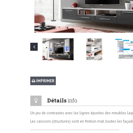
IMPRIMER
Détails
info
Un jeu de contrastes avec les lignes épurées des meubles laqu
Les caissons (structures) sont en finition mat, toutes les façad
------------------------------------------------------------