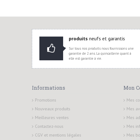
produits
neufs et garantis
Sur tous nos produits nous fournissons une
garantie de 2 ans. La quincaillerie quant à
elle est garantie à vie.
Informations
Mon C
Promotions
Mes c
Nouveaux produits
Mes av
Meilleures ventes
Mes ad
Contactez-nous
Mes in
CGV et mentions légales
Mes bo