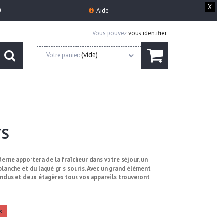
X
0
Aide
Vous pouvez
vous identifier
.
(vide)
Votre panier:
TS
rne apportera de la fraîcheur dans votre séjour, un
 blanche et du laqué gris souris. Avec un grand élément
endus et deux étagères tous vos appareils trouveront
k