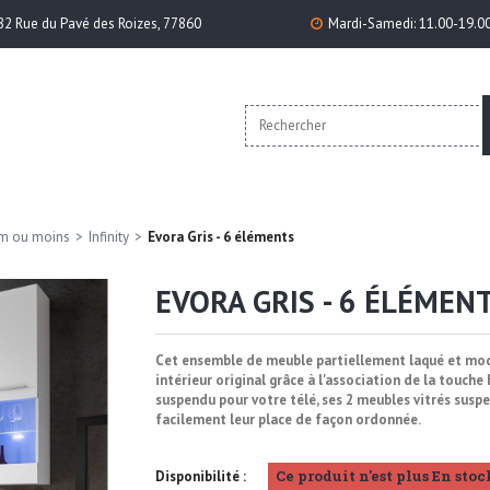
82 Rue du Pavé des Roizes, 77860
Mardi-Samedi: 11.00-19.0
cm ou moins
>
Infinity
>
Evora Gris - 6 éléments
EVORA GRIS - 6 ÉLÉMEN
Cet ensemble de meuble partiellement laqué et mode
intérieur original grâce à l'association de la touche
suspendu pour votre télé, ses 2 meubles vitrés susp
facilement leur place de façon ordonnée.
Ce produit n'est plus En stoc
Disponibilité :