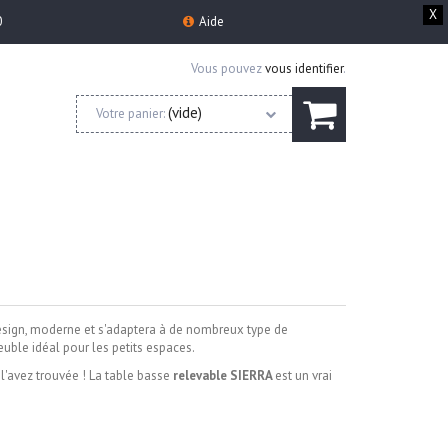
X
0
Aide
Vous pouvez
vous identifier
.
(vide)
Votre panier:
esign, moderne et s'adaptera à de nombreux type de
uble idéal pour les petits espaces.
l'avez trouvée !
La
table basse
relevable SIERRA
est un vrai