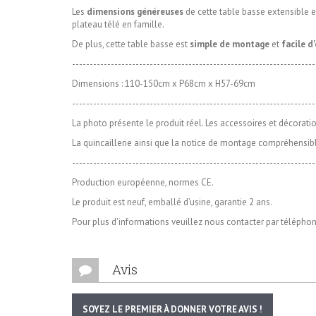
Les
dimensions généreuses
de cette table basse extensible e
plateau télé en famille.
De plus, cette table basse est
simple de montage
et
facile d
---------------------------------------------------------------------
Dimensions :
110-150cm x P68cm x H57-69cm
---------------------------------------------------------------------
La photo présente le produit réel. Les accessoires et décorati
La quincaillerie ainsi que la notice de montage compréhensibl
---------------------------------------------------------------------
Production européenne, normes CE.
Le produit est neuf, emballé d’usine, garantie 2 ans.
Pour plus d'informations veuillez nous contacter par télépho
Avis
SOYEZ LE PREMIER À DONNER VOTRE AVIS !