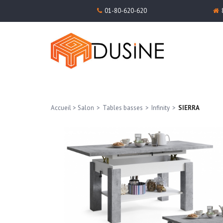
01-80-620-620
Accueil
>
Salon
>
Tables basses
>
Infinity
>
SIERRA