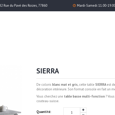
82 Rue du Pavé des Roizes, 77860
Mardi-Samedi: 11.00-19.0
SIERRA
De coloris
blanc mat et gris,
cette table
SIERRA
est d
décoration intérieure. Son format console en fait un me
Vous cherchez une
table basse multi-fonction
? Vous 
couteau-suisse.
Quantité: